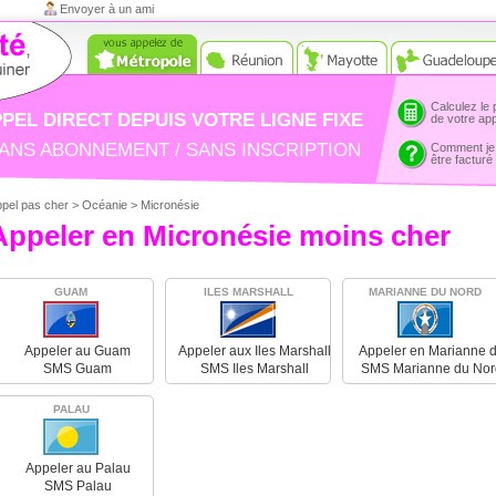
Envoyer à un ami
Calculez le 
PEL DIRECT DEPUIS VOTRE LIGNE FIXE
de votre ap
ANS ABONNEMENT / SANS INSCRIPTION
Comment je
être facturé
pel pas cher
>
Océanie
> Micronésie
Appeler en Micronésie moins cher
GUAM
ILES MARSHALL
MARIANNE DU NORD
Appeler au Guam
Appeler aux Iles Marshall
Appeler en Marianne 
Nord
SMS Guam
SMS Iles Marshall
SMS Marianne du Nor
PALAU
Appeler au Palau
SMS Palau