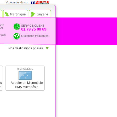
Vue et entendu sur TF1 et
RMC
prix
SERVICE CLIENT
pel
01 79 75 00 69
 vais
Questions fréquentes
Nos destinations phares
MICRONÉSIE
du
Appeler en Micronésie
d
SMS Micronésie