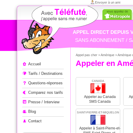
Envoyer à un ami
APPEL DIRECT DEPUIS 
SANS ABONNEMENT / S
Appel pas cher
>
Amérique
> Amérique 
Appeler à l'étranger
Appeler en Amé
Accueil
Tarifs / Destinations
CANADA
Questions-réponses
Comparez nos tarifs
Appeler au Canada
Ap
SMS Canada
Presse / Interview
Blog
SAINT-PIERRE-ET-MIQUELON
Contact
Appeler à Saint-Pierre-et-
Miquelon