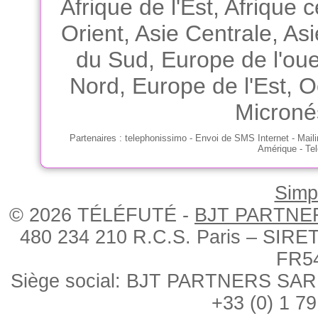
Afrique de l'Est
,
Afrique c
Orient
,
Asie Centrale
,
Asi
du Sud
,
Europe de l'oue
Nord
,
Europe de l'Est
,
O
Microné
Partenaires
:
telephonissimo
-
Envoi de SMS Internet
-
Mail
Amérique
-
Tel
Simpl
© 2026 TÉLÉFUTÉ -
BJT PARTNE
480 234 210 R.C.S. Paris – SIRE
FR5
Siège social: BJT PARTNERS SARL, 
+33 (0) 1 79