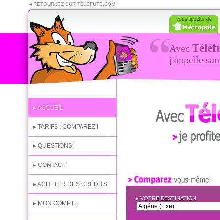
◂ RETOURNEZ SUR TÉLÉFUTÉ.COM
Téléf
Avec
j'appelle sa
Téléfuté Mobile
▸ ACCUEIL
▸ TARIFS : COMPAREZ !
▸ QUESTIONS
▸ CONTACT
Avec Téléfuté 
Téléfuté depu
▸ ACHETER DES CRÉDITS
COMPAREZ VOUS-MÊME
▸ VOTRE DESTINATION
▸ MON COMPTE