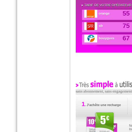
▸ TARIF DE VOTRE OPÉRATEUR
55
orange
75
sfr
67
bouygues
sans abonnement, sans engagement, 
TRÈS SIMPLE À UTILISER
1
. J'achète une recharge
Nu
In