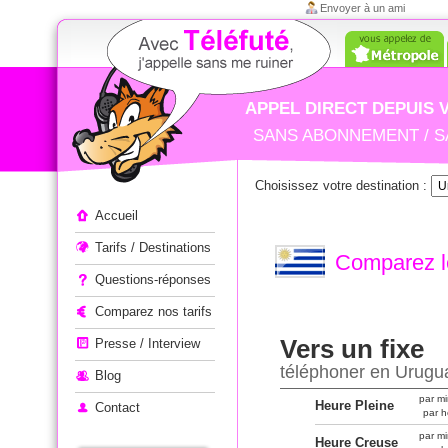
Envoyer à un ami
APPEL DIRECT DEPUIS 
SANS ABONNEMENT / S
Choisissez votre destination :
Appeler à l'étranger
Accueil
Tarifs / Destinations
Comparez le
Questions-réponses
Comparez nos tarifs
Vers un fixe
Presse / Interview
téléphoner en Urugu
Blog
par mi
Heure Pleine
Contact
par h
par mi
Heure Creuse