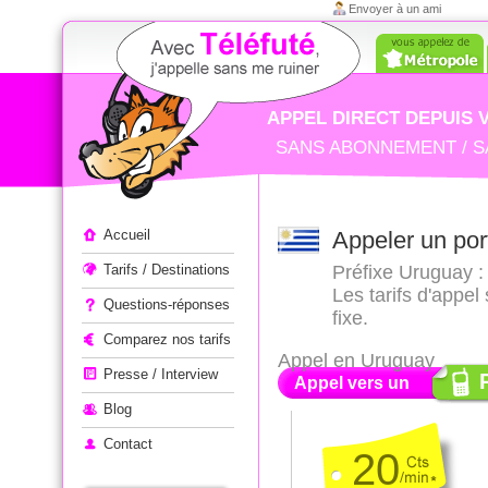
Envoyer à un ami
APPEL DIRECT DEPUIS 
SANS ABONNEMENT / S
Appeler à l'étranger
Accueil
Appeler un po
Tarifs / Destinations
Préfixe Uruguay : 
Les tarifs d'appe
Questions-réponses
fixe.
Comparez nos tarifs
Appel en Uruguay
Presse / Interview
Appel vers un
Blog
Contact
20