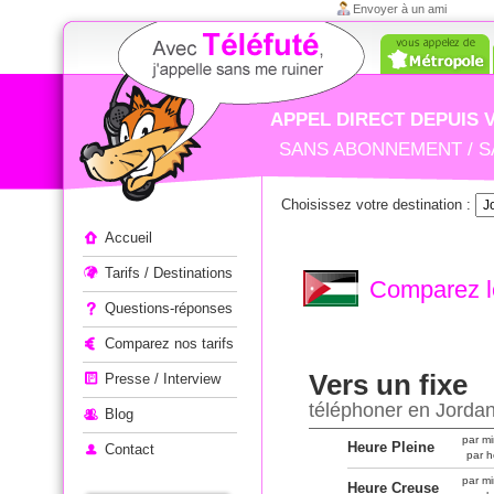
Envoyer à un ami
APPEL DIRECT DEPUIS 
SANS ABONNEMENT / S
Choisissez votre destination :
Appeler à l'étranger
Accueil
Tarifs / Destinations
Comparez le
Questions-réponses
Comparez nos tarifs
Vers un fixe
Presse / Interview
téléphoner en Jordan
Blog
par mi
Heure Pleine
Contact
par h
par mi
Heure Creuse