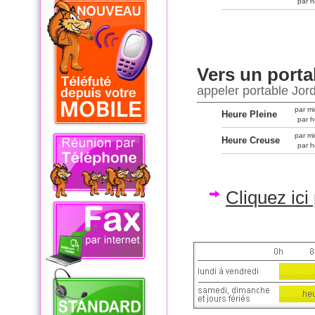
par h
Vers un porta
appeler portable Jor
par mi
Heure Pleine
par h
par mi
Heure Creuse
par h
Cliquez ici