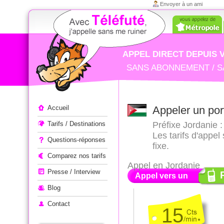
Envoyer à un ami
APPEL DIRECT DEPUIS 
SANS ABONNEMENT / S
Appeler à l'étranger
Accueil
Appeler un por
Tarifs / Destinations
Préfixe Jordanie :
Les tarifs d'appe
Questions-réponses
fixe.
Comparez nos tarifs
Appel en Jordanie
Presse / Interview
Appel vers un
Blog
Contact
15