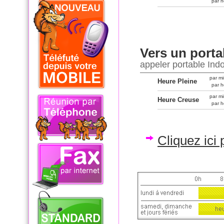
par h
Vers un porta
appeler portable Ind
par mi
Heure Pleine
par h
par mi
Heure Creuse
par h
Cliquez ici