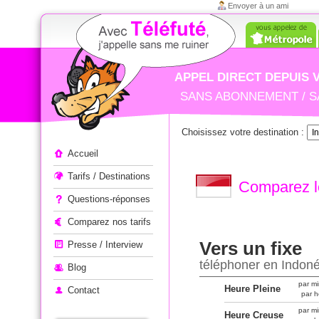
Envoyer à un ami
APPEL DIRECT DEPUIS 
SANS ABONNEMENT / S
Choisissez votre destination :
Appeler à l'étranger
Accueil
Tarifs / Destinations
Comparez le
Questions-réponses
Comparez nos tarifs
Vers un fixe
Presse / Interview
téléphoner en Indoné
Blog
par mi
Heure Pleine
Contact
par h
par mi
Heure Creuse