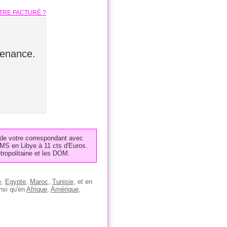
TRE FACTURÉ ?
tenance.
 de votre correspondant avec
SMS en Libye à 11 cts d'Euros.
ropolitaine et les DOM.
e
,
Egypte
,
Maroc
,
Tunisie
, et en
insi qu'en
Afrique
,
Amérique
,