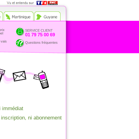
Vue et entendu sur TF1 et
RMC
prix
SERVICE CLIENT
pel
01 79 75 00 69
 vais
Questions fréquentes
i immédiat
 inscription, ni abonnement