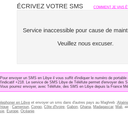
ÉCRIVEZ VOTRE SMS
COMMENT JE VAIS Ê
Service inaccessible pour cause de main
Veuillez nous excuser.
Pour envoyer un SMS en Libye il vous suffit d'indiquer le numéro de portable
l'indicatif +218. Le service de SMS Libye de Téléfute permet d'envoyer des 
Vous pourrez envoyer, avec Téléfute, des SMS en Libye depuis la France Mét
elephoner en Libye
et envoyer un sms dans d'autres pays au Maghreb :
Algéri
frique
:
Cameroun
,
Congo
,
Côte d'Ivoire
,
Gabon
,
Ghana
,
Madagascar
,
Mali
, a
sie
,
Europe
,
Océanie
.