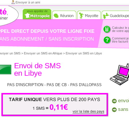
Envoyer à un ami
Calculez le 
PEL DIRECT DEPUIS VOTRE LIGNE FIXE
de votre ap
ANS ABONNEMENT / SANS INSCRIPTION
Comment je
être facturé
nvoyer un SMS
>
Envoyer un SMS en Afrique
>
Envoyer un SMS en Libye
Envoi de SMS
en Libye
PAS D'INSCRIPTION - PAS DE CB - PAS D'ALLOPASS
envo
sans
1 SMS = 0,11€ - Tarif unique vers
+ 200 pays