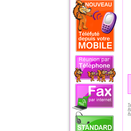
T
A
A