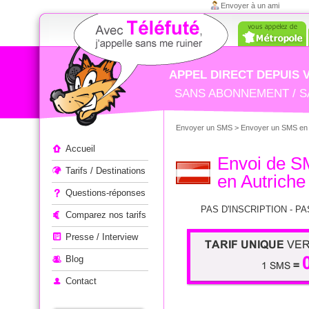
Envoyer à un ami
APPEL DIRECT DEPUIS 
SANS ABONNEMENT / S
Envoyer un SMS
>
Envoyer un SMS en
Appeler à l'étranger
Accueil
Envoi de 
Tarifs / Destinations
en Autriche
Questions-réponses
PAS D'INSCRIPTION - PA
Comparez nos tarifs
Presse / Interview
Blog
Contact
1 SMS = 0,11€ - Tarif unique v
+ 200 pays