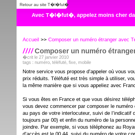
Retour au site T�l�fut�
Avec T�l�fut�, appelez moins cher dan
Accueil
>>
Composer un numéro étranger avec Té
Composer un numéro étranger
�crit le 27 janvier 2010
tags :
numéro
,
téléfuté
,
fixe
,
mobile
Notre service vous propose d’appeler où vous vo
prix réduits. Téléfuté est très simple à utiliser, 
la même manière que si vous appeliez avec Fran
Si vous êtes en France et que vous désirez téléph
vous devez commencer par composer le numéro 
au pays de votre interlocuteur, suivi de l’indicat
toujours par 00) et enfin du numéro de la person
joindre. Par exemple, si vous téléphonez au Roy
d’accès est le 00 44, suivi du numéro de votre co