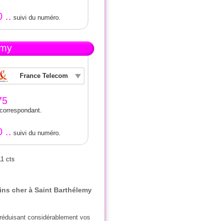
0 ..
suivi du numéro.
emy
France Telecom
75
 correspondant.
0 ..
suivi du numéro.
11 cts
ins cher à Saint Barthélemy
 réduisant considérablement vos