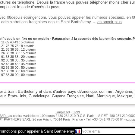
actures de télephone. Depuis la france vous pouvez téléphoner moins cher sur
omposant le code d'accès du pays
vec
08depuisletranger.com
, vous pouvez appeler les numéros spéciaux, en 0
t administrations françaises depuis Saint Barthélemy →
en savoir plus
.
rif depuis un fixe ou un mobile - Facturation à la seconde dès la première seconde.
 11 65 43 43 : 5 cts/min
 21 75 75 75 : 9 cts/min
 21 38 38 38 : 12 cts/min
 26 38 38 38 : 15 cts/min
 91 38 38 38 : 20 cts/min
 92 38 38 38 : 35 cts/min
 92 48 48 48 : 45 cts/min
 92 38 38 00 : 50 cts/min
 97 38 38 38 : 60 cts/min
 97 38 38 00 : 80 cts/min
ner à Saint Barthélemy et dans d'autres pays d'Amérique, comme :
Argentine
,
eur
,
Etats-Unis
,
Guadeloupe
,
Guyane Française
,
Haïti
,
Martinique
,
Mexique
,
Simplicitel
-
3299
 SARL
au capital variable de 100 euros / 480 234 210 R.C.S. Paris – SIRET: 480 234 210 
BJT PARTNERS SARL, 26 rue Friant, 75014 Paris, France - Tél: +33 (0) 1 79 75 00 64 -
romotions pour appeler à Saint Barthélemy