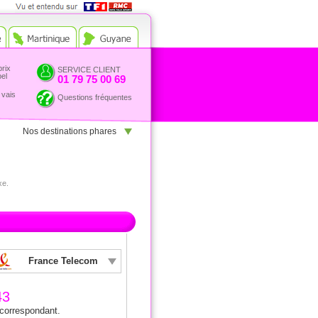
Vue et entendu sur TF1 et
RMC
prix
SERVICE CLIENT
pel
01 79 75 00 69
 vais
Questions fréquentes
Nos destinations phares
xe.
France Telecom
43
 correspondant.