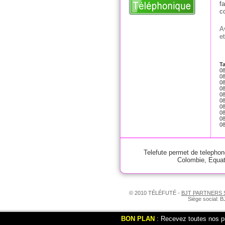
f
c
A
e
Ta
08
08
08
08
08
08
08
08
08
08
Telefute permet de telepho
Colombie
,
Equat
© 2010 TÉLÉFUTÉ -
BJT PARTNERS
Siège social: 
BON PLAN
: Recevez toutes nos p