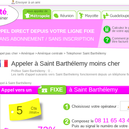
Envoyer à un ami
Calculez le 
PEL DIRECT DEPUIS VOTRE LIGNE FIXE
de votre ap
ANS ABONNEMENT / SANS INSCRIPTION
Comment je
être facturé
pel pas cher
>
Amérique
>
Amérique centrale
> Telephoner Saint Barthélemy
Appeler à Saint Barthélemy moins cher
Préfixe Saint Barthélemy : 0 ..
Les tarifs d'appel suivants vers Saint Barthelemy fonctionnent depuis un téléphone fi
pel à Saint Barthélemy
FIXE
à Saint Barthélemy
Appel vers un
5
Choisissez votre opérateur :
08 11 65 43 
Composez le
Puis au signal le numéro de votre