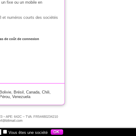
 un fixe ou un mobile en
8 et numéros courts des sociétés
 Pas de coût de connexion
Bolivie
,
Brésil
,
Canada
,
Chili
,
Pérou
,
Venezuela
00023 – APE: 642C – TVA: FR54480234210
Vous êtes une société