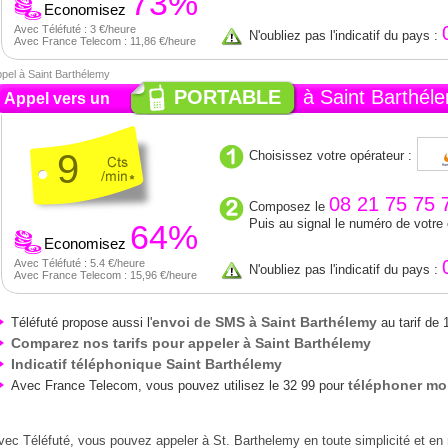
73%
Economisez
Avec Téléfuté : 3 €/heure
N'oubliez pas l'indicatif du pays :
Avec France Telecom : 11,86 €/heure
pel à Saint Barthélemy
PORTABLE
à Saint Barthél
Appel vers un
9
Choisissez votre opérateur :
08 21 75 75 
Composez le
Puis au signal le numéro de votre
64%
Economisez
Avec Téléfuté : 5.4 €/heure
N'oubliez pas l'indicatif du pays :
Avec France Telecom : 15,96 €/heure
envoi de SMS à Saint Barthélemy
Téléfuté propose aussi l'
au tarif de 
Comparez nos tarifs pour appeler à Saint Barthélemy
Indicatif téléphonique Saint Barthélemy
téléphoner mo
Avec France Telecom, vous pouvez utilisez le 32 99 pour
vec Téléfuté, vous pouvez appeler à St. Barthelemy en toute simplicité et en