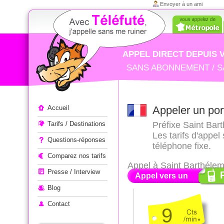
Envoyer à un ami
APPEL DIRECT DEPUIS 
SANS ABONNEMENT / S
Appeler à l'étranger
Accueil
Appeler un por
Tarifs / Destinations
Préfixe Saint Bart
Les tarifs d'appe
Questions-réponses
téléphone fixe.
Comparez nos tarifs
Appel à Saint Barthéle
Presse / Interview
Appel vers un
Blog
Contact
9