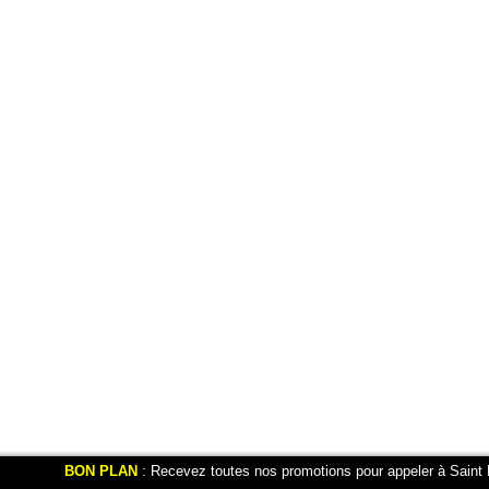
BON PLAN
: Recevez toutes nos promotions pour appeler à Saint