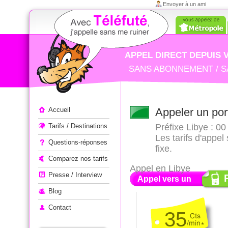
Envoyer à un ami
APPEL DIRECT DEPUIS 
SANS ABONNEMENT / S
Appeler à l'étranger
Accueil
Appeler un por
Tarifs / Destinations
Préfixe Libye : 00 
Les tarifs d'appel
Questions-réponses
fixe.
Comparez nos tarifs
Appel en Libye
Presse / Interview
Appel vers un
Blog
Contact
35