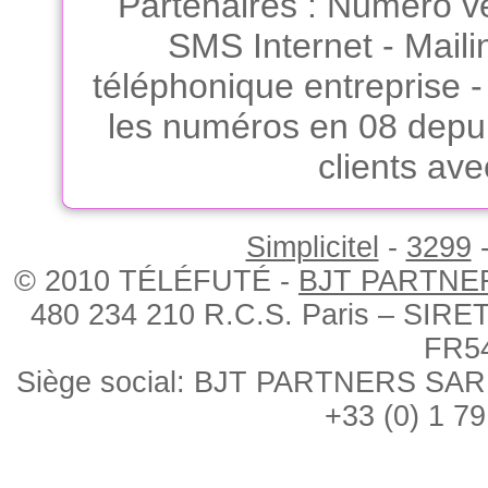
Partenaires
:
Numéro ve
SMS Internet
-
Maili
téléphonique entreprise
les numéros en 08 depui
clients av
Simplicitel
-
3299
© 2010 TÉLÉFUTÉ -
BJT PARTNE
480 234 210 R.C.S. Paris – SIRE
FR5
Siège social: BJT PARTNERS SARL, 
+33 (0) 1 79