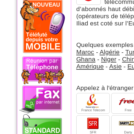
télécommun
d’abonnés haut débi
(opérateurs de télé
Iliad est coté sur l
Quelques exemples d
Maroc
-
Algérie
-
Tu
Ghana
-
Niger
-
Chi
Amérique
-
Asie
-
E
Appelez à l'étranger
France Telecom
Free
SFR
Darty