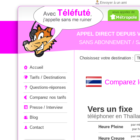
Envoyer à un ami
APPEL DIRECT DEPUIS 
SANS ABONNEMENT / S
Choisissez votre destination :
Appeler à l'étranger
Accueil
Tarifs / Destinations
Comparez le
Questions-réponses
Comparez nos tarifs
Vers un fixe
Presse / Interview
téléphoner en Thaïl
Blog
par mi
Heure Pleine
Contact
par h
par mi
Heure Creuse