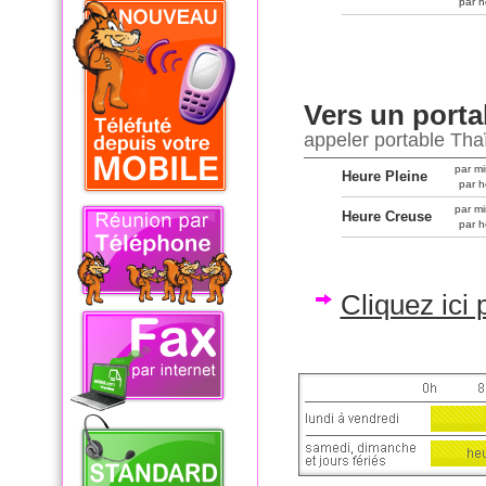
par h
Vers un porta
appeler portable Tha
par mi
Heure Pleine
par h
par mi
Heure Creuse
par h
Cliquez ici