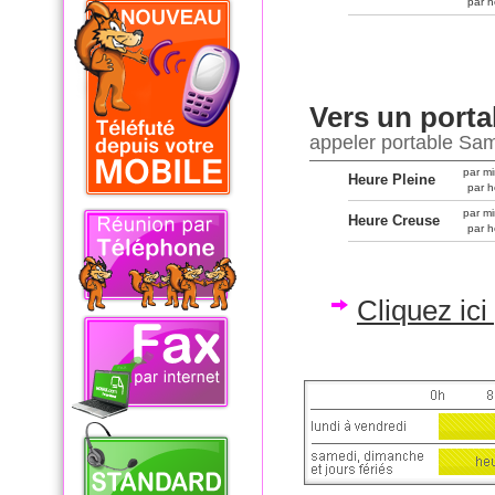
par h
Vers un porta
appeler portable Sa
par mi
Heure Pleine
par h
par mi
Heure Creuse
par h
Cliquez ic