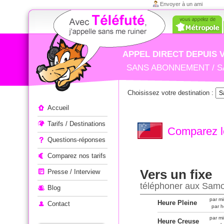
Envoyer à un ami
APPEL DIRECT DEPUIS 
SANS ABONNEMENT / S
Choisissez votre destination :
Appeler à l'étranger
Accueil
Tarifs / Destinations
Comparez le
Questions-réponses
Comparez nos tarifs
Vers un fixe
Presse / Interview
téléphoner aux Sam
Blog
par mi
Heure Pleine
Contact
par h
par mi
Heure Creuse