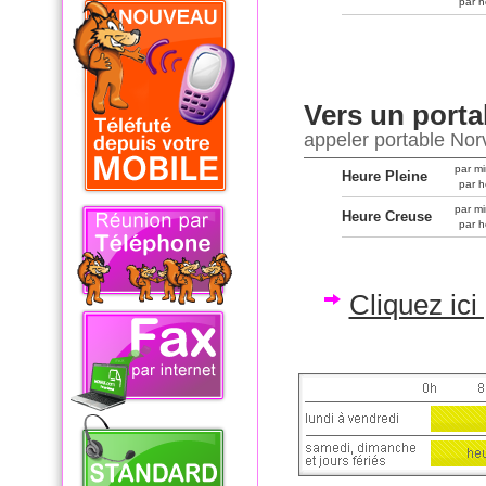
par h
Vers un porta
appeler portable No
par mi
Heure Pleine
par h
par mi
Heure Creuse
par h
Cliquez ic