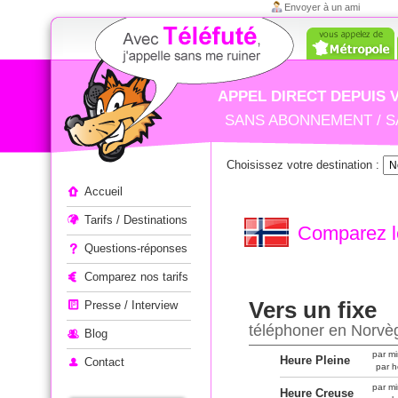
Envoyer à un ami
APPEL DIRECT DEPUIS 
SANS ABONNEMENT / S
Choisissez votre destination :
Appeler à l'étranger
Accueil
Tarifs / Destinations
Comparez le
Questions-réponses
Comparez nos tarifs
Vers un fixe
Presse / Interview
téléphoner en Norvè
Blog
par mi
Heure Pleine
Contact
par h
par mi
Heure Creuse