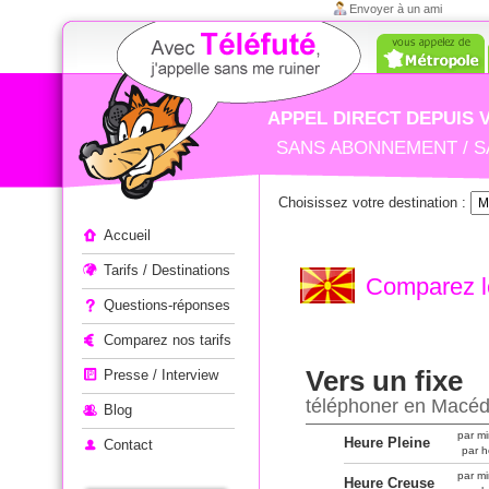
Envoyer à un ami
APPEL DIRECT DEPUIS 
SANS ABONNEMENT / S
Choisissez votre destination :
Appeler à l'étranger
Accueil
Tarifs / Destinations
Comparez le
Questions-réponses
Comparez nos tarifs
Vers un fixe
Presse / Interview
téléphoner en Macéd
Blog
par mi
Heure Pleine
Contact
par h
par mi
Heure Creuse