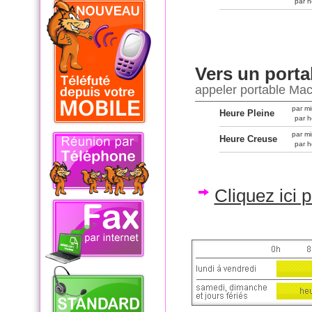
par h
Vers un porta
appeler portable Ma
par mi
Heure Pleine
par h
par mi
Heure Creuse
par h
Cliquez ici