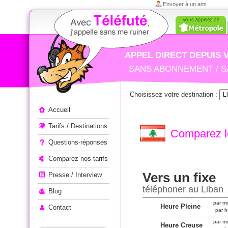
Envoyer à un ami
APPEL DIRECT DEPUIS 
SANS ABONNEMENT / S
Choisissez votre destination :
Appeler à l'étranger
Accueil
Tarifs / Destinations
Comparez le
Questions-réponses
Comparez nos tarifs
Vers un fixe
Presse / Interview
téléphoner au Liban
Blog
par mi
Heure Pleine
Contact
par h
par mi
Heure Creuse