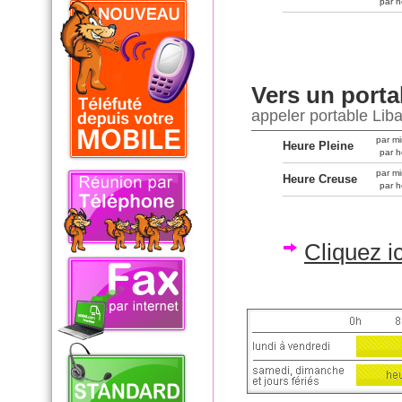
par h
Vers un porta
appeler portable Lib
par mi
Heure Pleine
par h
par mi
Heure Creuse
par h
Cliquez i