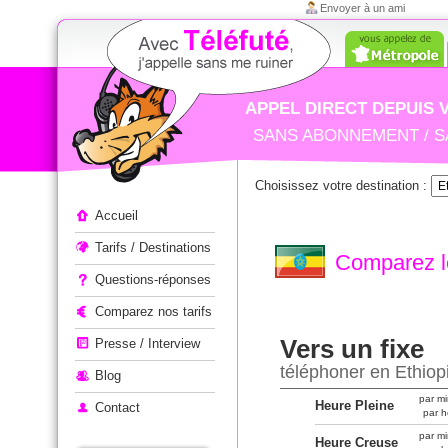
Envoyer à un ami
APPEL DIRECT DEPUIS 
SANS ABONNEMENT / S
Choisissez votre destination :
Appeler à l'étranger
Accueil
Tarifs / Destinations
Comparez le
Questions-réponses
Comparez nos tarifs
Vers un fixe
Presse / Interview
téléphoner en Ethiop
Blog
par mi
Heure Pleine
Contact
par h
par mi
Heure Creuse