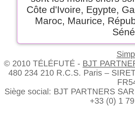
Côte d'Ivoire
,
Egypte
,
Ga
Maroc
,
Maurice
,
Républ
Séné
Simpl
© 2010 TÉLÉFUTÉ -
BJT PARTNE
480 234 210 R.C.S. Paris – SIRE
FR5
Siège social: BJT PARTNERS SARL, 
+33 (0) 1 79