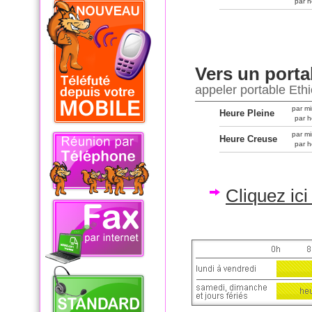
par h
Vers un porta
appeler portable Ethi
par mi
Heure Pleine
par h
par mi
Heure Creuse
par h
Cliquez ic