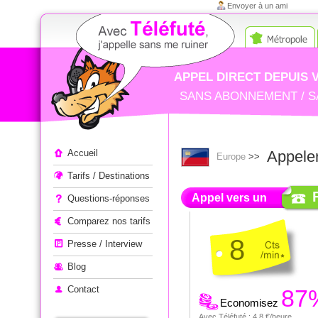
Envoyer à un ami
APPEL DIRECT DEPUIS 
SANS ABONNEMENT / S
Appeler à l'étranger
Accueil
Appeler
Europe
>>
Tarifs / Destinations
Appel vers un
Questions-réponses
Comparez nos tarifs
8
Presse / Interview
Blog
Contact
87
Economisez
Avec Téléfuté : 4.8 €/heure