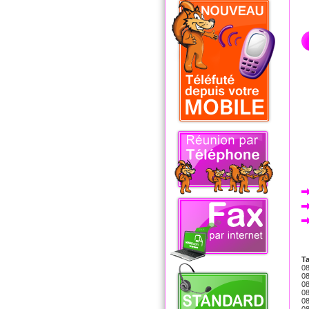
Ta
08
08
08
08
08