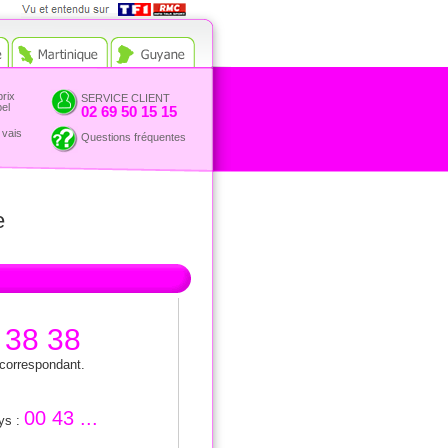
Vue et entendu sur TF1 et
RMC
prix
SERVICE CLIENT
pel
02 69 50 15 15
 vais
Questions fréquentes
e
 38 38
 correspondant.
00 43 ...
ays :