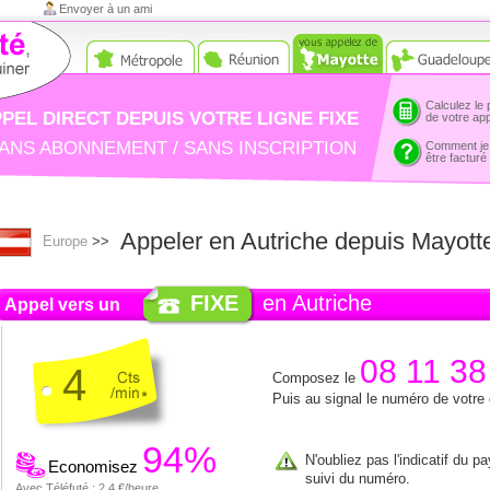
Envoyer à un ami
Calculez le 
PEL DIRECT DEPUIS VOTRE LIGNE FIXE
de votre ap
ANS ABONNEMENT / SANS INSCRIPTION
Comment je
être facturé
Appeler en Autriche depuis Mayott
Europe
>>
FIXE
en Autriche
Appel vers un
08 11 38
4
Composez le
Puis au signal le numéro de votre
94%
N'oubliez pas l'indicatif du p
Economisez
suivi du numéro.
Avec Téléfuté : 2.4 €/heure