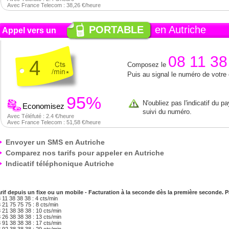
Avec France Telecom : 38,26 €/heure
PORTABLE
en Autriche
Appel vers un
08 11 38
4
Composez le
Puis au signal le numéro de votre
95%
N'oubliez pas l'indicatif du p
Economisez
suivi du numéro.
Avec Téléfuté : 2.4 €/heure
Avec France Telecom : 51,58 €/heure
Envoyer un SMS en Autriche
Comparez nos tarifs pour appeler en Autriche
Indicatif téléphonique Autriche
rif depuis un fixe ou un mobile - Facturation à la seconde dès la première seconde.
 11 38 38 38 : 4 cts/min
 21 75 75 75 : 8 cts/min
 21 38 38 38 : 10 cts/min
 26 38 38 38 : 13 cts/min
 91 38 38 38 : 17 cts/min