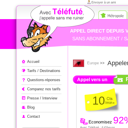
Envoyer à un ami
APPEL DIRECT DEPUIS 
SANS ABONNEMENT / S
Appeler à l'étranger
Accueil
Appeler
Europe
>>
Tarifs / Destinations
Appel vers un
Questions-réponses
Comparez nos tarifs
10
Presse / Interview
Blog
Contact
92
Economisez
Avec Téléfuté : 6 €/heure