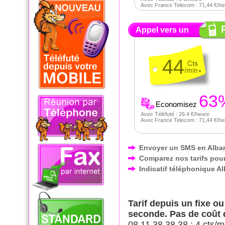
Avec France Telecom : 71,44 €/he
Appel vers un
44
63
Economisez
Avec Téléfuté : 26.4 €/heure
Avec France Telecom : 71,44 €/he
Envoyer un SMS en Alba
Comparez nos tarifs pour
Indicatif téléphonique A
Tarif depuis un fixe o
seconde. Pas de coût
08 11 38 38 38 : 4 cts/m