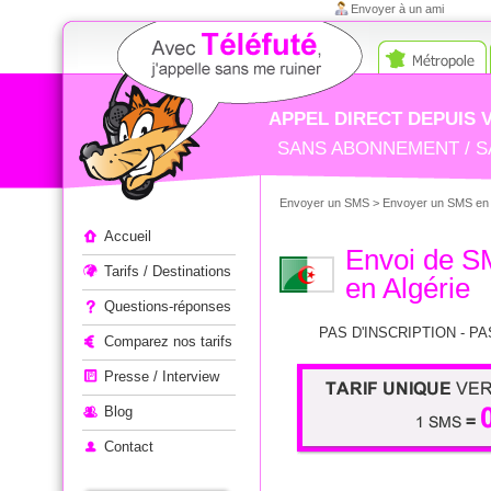
Envoyer à un ami
APPEL DIRECT DEPUIS 
SANS ABONNEMENT / S
Envoyer un SMS
>
Envoyer un SMS en 
Appeler à l'étranger
Accueil
Envoi de 
Tarifs / Destinations
en Algérie
Questions-réponses
PAS D'INSCRIPTION - PA
Comparez nos tarifs
Presse / Interview
Blog
Contact
1 SMS = 0,10€ - Tarif unique 
+ 200 pays