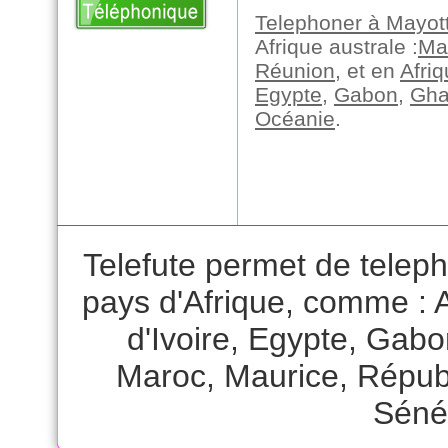
Telephoner à Mayot
Afrique australe :
Ma
Réunion
, et en
Afri
Egypte
,
Gabon
,
Gh
Océanie
.
Telefute permet de telep
pays d'Afrique, comme :
d'Ivoire
,
Egypte
,
Gabo
Maroc
,
Maurice
,
Républ
Séné