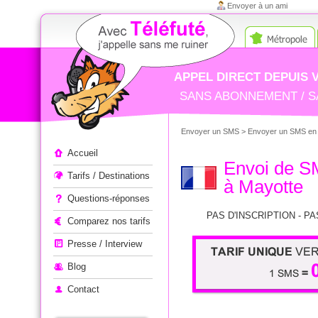
Envoyer à un ami
APPEL DIRECT DEPUIS 
SANS ABONNEMENT / S
Envoyer un SMS
>
Envoyer un SMS en 
Appeler à l'étranger
Accueil
Envoi de 
Tarifs / Destinations
à Mayotte
Questions-réponses
PAS D'INSCRIPTION - PA
Comparez nos tarifs
Presse / Interview
Blog
Contact
1 SMS = 0,10€ - Tarif unique 
+ 200 pays