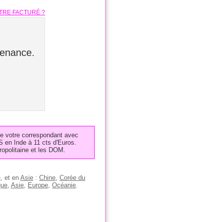
TRE FACTURÉ ?
tenance.
de votre correspondant avec
S en Inde à 11 cts d'Euros.
opolitaine et les DOM.
e
, et en
Asie
:
Chine
,
Corée du
que
,
Asie
,
Europe
,
Océanie
.