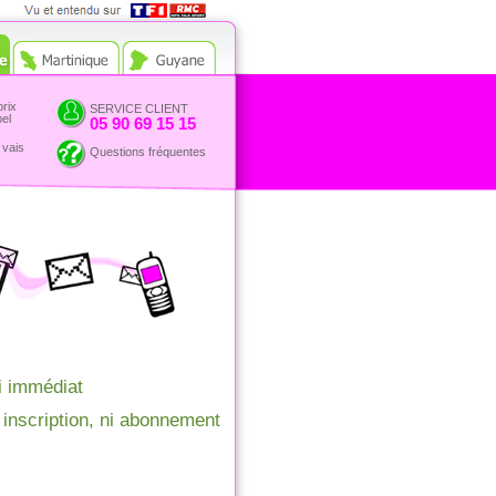
Vue et entendu sur TF1 et
RMC
prix
SERVICE CLIENT
pel
05 90 69 15 15
 vais
Questions fréquentes
i immédiat
 inscription, ni abonnement