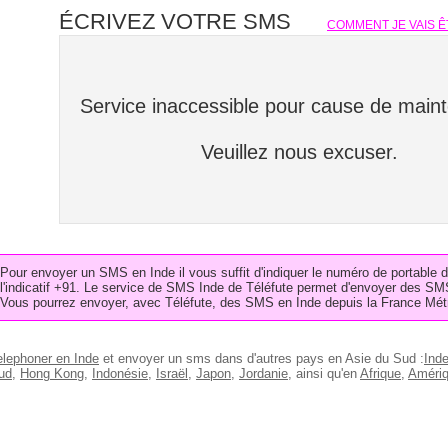
ÉCRIVEZ VOTRE SMS
COMMENT JE VAIS Ê
Service inaccessible pour cause de main
Veuillez nous excuser.
Pour envoyer un SMS en Inde il vous suffit d'indiquer le numéro de portable 
l'indicatif +91. Le service de SMS Inde de Téléfute permet d'envoyer des SM
Vous pourrez envoyer, avec Téléfute, des SMS en Inde depuis la France Métr
elephoner en Inde
et envoyer un sms dans d'autres pays en Asie du Sud :
Ind
ud
,
Hong Kong
,
Indonésie
,
Israël
,
Japon
,
Jordanie
, ainsi qu'en
Afrique
,
Améri