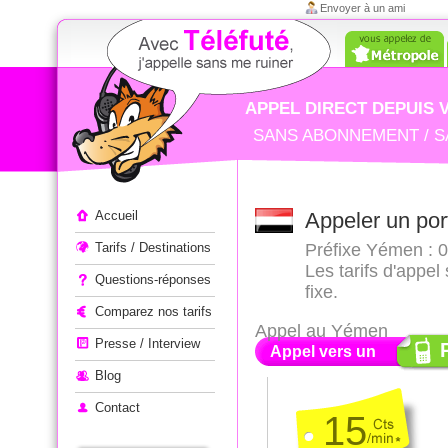
Envoyer à un ami
APPEL DIRECT DEPUIS 
SANS ABONNEMENT / S
Appeler à l'étranger
Accueil
Appeler un po
Tarifs / Destinations
Préfixe Yémen : 0
Les tarifs d'appe
Questions-réponses
fixe.
Comparez nos tarifs
Appel au Yémen
Presse / Interview
Appel vers un
Blog
Contact
15