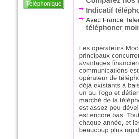
Comparez nos t
Indicatif télép
Avec France Telec
téléphoner moi
Les opérateurs Moov
principaux concurren
avantages financiers
communications est 
opérateur de téléph
déjà existants à bai
un au Togo et détie
marché de la téléph
est assez peu dével
est encore bas. To
chaque année, et les
beaucoup plus rapi