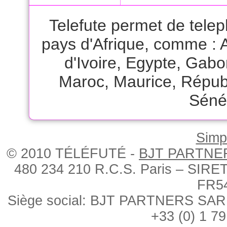
Telefute permet de tele
pays d'Afrique, comme :
d'Ivoire
,
Egypte
,
Gabo
Maroc
,
Maurice
,
Républ
Séné
Simpl
© 2010 TÉLÉFUTÉ -
BJT PARTNE
480 234 210 R.C.S. Paris – SIRE
FR5
Siège social: BJT PARTNERS SARL, 
+33 (0) 1 79