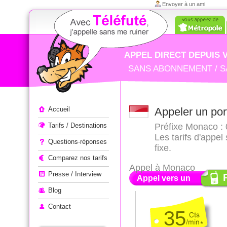
Envoyer à un ami
APPEL DIRECT DEPUIS 
SANS ABONNEMENT / S
Appeler à l'étranger
Accueil
Appeler un po
Tarifs / Destinations
Préfixe Monaco : 
Les tarifs d'appe
Questions-réponses
fixe.
Comparez nos tarifs
Appel à Monaco
Presse / Interview
Appel vers un
Blog
Contact
35