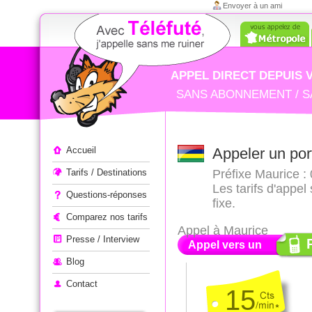
Envoyer à un ami
APPEL DIRECT DEPUIS 
SANS ABONNEMENT / S
Appeler à l'étranger
Accueil
Appeler un por
Tarifs / Destinations
Préfixe Maurice : 
Les tarifs d'appe
Questions-réponses
fixe.
Comparez nos tarifs
Appel à Maurice
Presse / Interview
Appel vers un
Blog
Contact
15