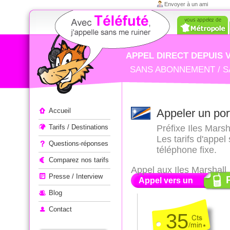
Envoyer à un ami
APPEL DIRECT DEPUIS 
SANS ABONNEMENT / S
Appeler à l'étranger
Accueil
Appeler un por
Tarifs / Destinations
Préfixe Iles Marsha
Les tarifs d'appel
Questions-réponses
téléphone fixe.
Comparez nos tarifs
Appel aux Iles Marshall
Presse / Interview
Appel vers un
Blog
Contact
35