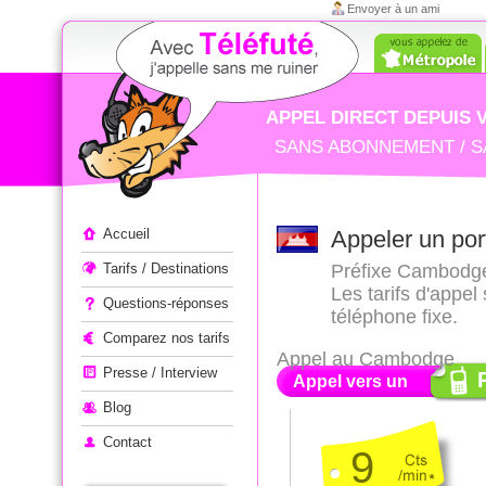
Envoyer à un ami
APPEL DIRECT DEPUIS 
SANS ABONNEMENT / S
Appeler à l'étranger
Accueil
Appeler un po
Tarifs / Destinations
Préfixe Cambodge 
Les tarifs d'appe
Questions-réponses
téléphone fixe.
Comparez nos tarifs
Appel au Cambodge
Presse / Interview
Appel vers un
Blog
Contact
9