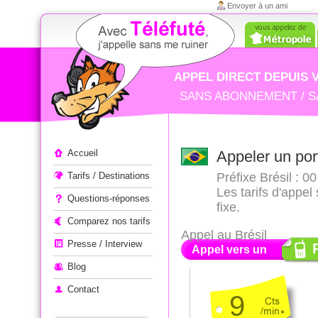
Envoyer à un ami
APPEL DIRECT DEPUIS 
SANS ABONNEMENT / S
Appeler à l'étranger
Accueil
Appeler un por
Tarifs / Destinations
Préfixe Brésil : 00
Les tarifs d'appel
Questions-réponses
fixe.
Comparez nos tarifs
Appel au Brésil
Presse / Interview
Appel vers un
Blog
Contact
9