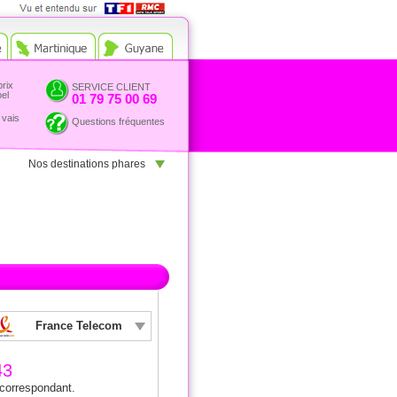
Vue et entendu sur TF1 et
RMC
prix
SERVICE CLIENT
pel
01 79 75 00 69
 vais
Questions fréquentes
Nos destinations phares
France Telecom
43
 correspondant.