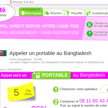
Envoyer à un ami
Calculez le 
PEL DIRECT DEPUIS VOTRE LIGNE FIXE
de votre ap
ANS ABONNEMENT / SANS INSCRIPTION
Comment je
être facturé
Appeler un portable au Bangladesh
Préfixe Bangladesh : 00 880 ...
Les tarifs d'appel suivants vers Bangladesh fonctionnent depuis un téléphone fixe.
pel au Bangladesh
PORTABLE
au Bangladesh
Appel vers un
5
Choisissez votre opérateur :
08 11 65 43 
Composez le
Puis au signal le numéro de votre