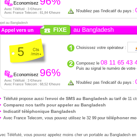
96%
Economisez
Avec Téléfuté : 3 €/heure
N'oubliez pas l'indicatif du pays :
Avec France Telecom : 81,84 €/heure
pel au Bangladesh
FIXE
au Bangladesh
Appel vers un
5
Choisissez votre opérateur :
08 11 65 43 
Composez le
Puis au signal le numéro de votre
96%
Economisez
Avec Téléfuté : 3 €/heure
N'oubliez pas l'indicatif du pays :
Avec France Telecom : 68,52 €/heure
envoi de SMS au Bangladesh
Téléfuté propose aussi l'
au tarif de 11 ct
Comparez nos tarifs pour appeler au Bangladesh
Indicatif téléphonique Bangladesh
téléphoner mo
Avec France Telecom, vous pouvez utilisez le 32 99 pour
vec Téléfuté, vous pouvez appelez moins cher un portable au Bangladesh en t