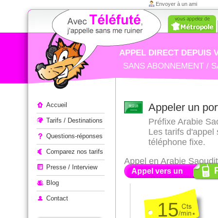
Envoyer à un ami
APPEL DIRECT DEPUIS 
SANS ABONNEMENT / S
Appeler à l'étranger
Accueil
Appeler un por
Tarifs / Destinations
Préfixe Arabie Sao
Les tarifs d'appel
Questions-réponses
téléphone fixe.
Comparez nos tarifs
Appel en Arabie Saoudi
Presse / Interview
Appel vers un
Blog
Contact
15