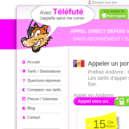
Envoyer à un ami
APPEL DIRECT DEPUIS 
SANS ABONNEMENT / S
Appeler à l'étranger
Accueil
Appeler un por
Tarifs / Destinations
Préfixe Andorre : 
Les tarifs d'appe
Questions-réponses
fixe.
Comparez nos tarifs
Appel en Andorre
Presse / Interview
Appel vers un
Blog
Contact
15