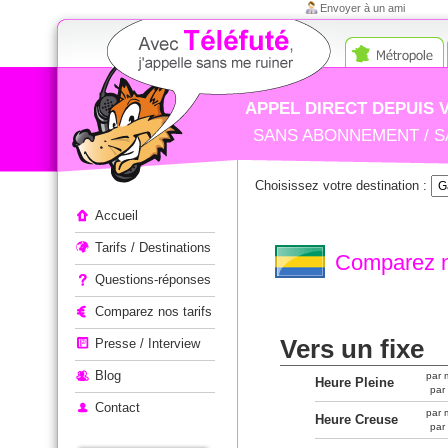
Envoyer à un ami
APPEL DIRECT DEPUIS 
SANS ABONNEMENT / S
Choisissez votre destination :
Appeler à l'étranger
Accueil
Tarifs / Destinations
Comparez n
Questions-réponses
Comparez nos tarifs
Vers un fixe
Presse / Interview
Blog
par 
Heure Pleine
par
Contact
par 
Heure Creuse
par