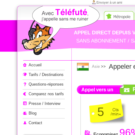
Envoyer à un ami
APPEL DIRECT DEPUIS 
SANS ABONNEMENT / S
Appeler à l'étranger
Accueil
Appeler 
Asie
>>
Tarifs / Destinations
Questions-réponses
Appel vers un
Comparez nos tarifs
Presse / Interview
5
Blog
Contact
96
Economisez