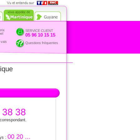
Vue et entendu sur TF1 et
RMC
prix
SERVICE CLIENT
pel
05 96 10 15 15
 vais
Questions fréquentes
nique
 38 38
 correspondant.
00 20 ...
ays :