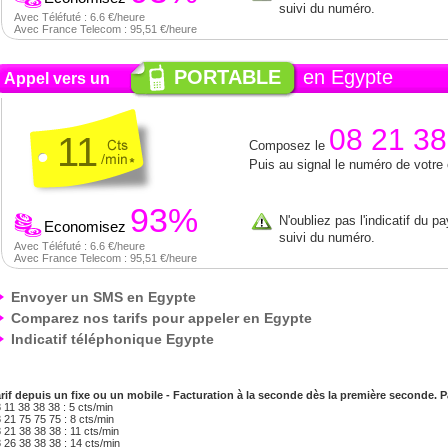
suivi du numéro.
Avec Téléfuté : 6.6 €/heure
Avec France Telecom : 95,51 €/heure
PORTABLE
en Egypte
Appel vers un
08 21 38
11
Composez le
Puis au signal le numéro de votre
93%
N'oubliez pas l'indicatif du p
Economisez
suivi du numéro.
Avec Téléfuté : 6.6 €/heure
Avec France Telecom : 95,51 €/heure
Envoyer un SMS en Egypte
Comparez nos tarifs pour appeler en Egypte
Indicatif téléphonique Egypte
rif depuis un fixe ou un mobile - Facturation à la seconde dès la première seconde.
 11 38 38 38 : 5 cts/min
 21 75 75 75 : 8 cts/min
 21 38 38 38 : 11 cts/min
 26 38 38 38 : 14 cts/min