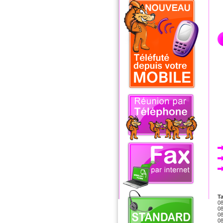
Ta
08
08
08
08