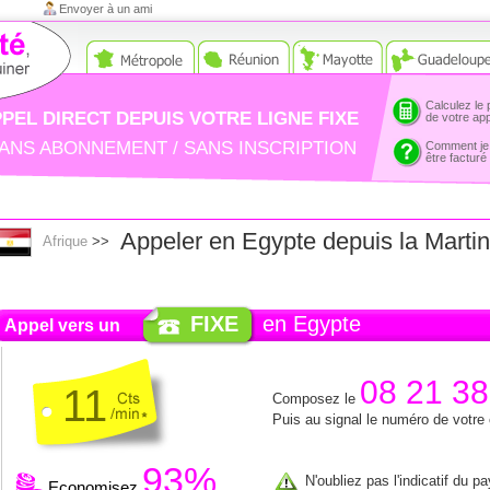
Envoyer à un ami
Calculez le 
PEL DIRECT DEPUIS VOTRE LIGNE FIXE
de votre ap
ANS ABONNEMENT / SANS INSCRIPTION
Comment je
être facturé
Appeler en Egypte depuis la Marti
Afrique
>>
FIXE
en Egypte
Appel vers un
08 21 38
11
Composez le
Puis au signal le numéro de votre
93%
N'oubliez pas l'indicatif du p
Economisez