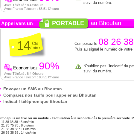
suivi du numéro.
Avec Téléfuté : 8.4 €/heure
Avec France Telecom : 83,51 €/heure
PORTABLE
au Bhoutan
Appel vers un
08 26 38
14
Composez le
Puis au signal le numéro de votre
90%
N'oubliez pas l'indicatif du p
Economisez
suivi du numéro.
Avec Téléfuté : 8.4 €/heure
Avec France Telecom : 83,51 €/heure
Envoyer un SMS au Bhoutan
Comparez nos tarifs pour appeler au Bhoutan
Indicatif téléphonique Bhoutan
rif depuis un fixe ou un mobile - Facturation à la seconde dès la première seconde.
 11 38 38 38 : 5 cts/min
 21 75 75 75 : 8 cts/min
 21 38 38 38 : 11 cts/min
 26 38 38 38 : 14 cts/min