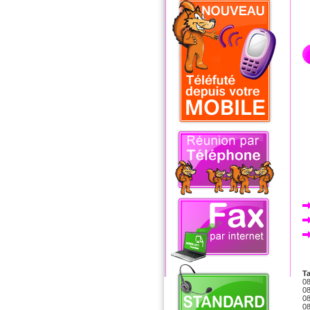
Ta
08
08
08
08