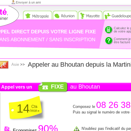
Envoyer à un ami
Calculez le 
PEL DIRECT DEPUIS VOTRE LIGNE FIXE
de votre ap
ANS ABONNEMENT / SANS INSCRIPTION
Comment je
être facturé
Appeler au Bhoutan depuis la Martin
Asie
>>
FIXE
au Bhoutan
Appel vers un
08 26 38
14
Composez le
Puis au signal le numéro de votre
90%
N'oubliez pas l'indicatif du p
Economisez