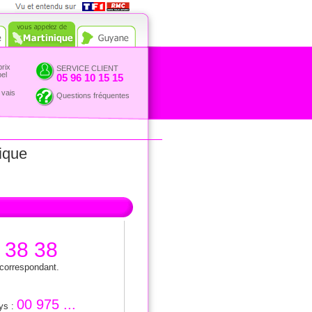
Vue et entendu sur TF1 et
RMC
prix
SERVICE CLIENT
pel
05 96 10 15 15
 vais
Questions fréquentes
ique
 38 38
 correspondant.
00 975 ...
ays :