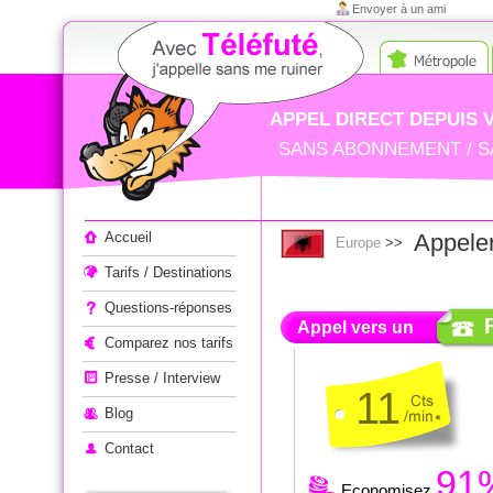
Envoyer à un ami
APPEL DIRECT DEPUIS 
SANS ABONNEMENT / S
Appeler à l'étranger
Accueil
Appeler
Europe
>>
Tarifs / Destinations
Questions-réponses
Appel vers un
Comparez nos tarifs
Presse / Interview
11
Blog
Contact
91
Economisez