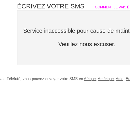
ÉCRIVEZ VOTRE SMS
COMMENT JE VAIS Ê
Service inaccessible pour cause de main
Veuillez nous excuser.
vec Téléfuté, vous pouvez envoyer votre SMS en
Afrique
,
Amérique
,
Asie
,
Eu