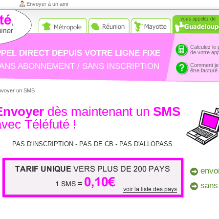
Envoyer à un ami
Calculez le 
PEL DIRECT DEPUIS VOTRE LIGNE FIXE
de votre ap
ANS ABONNEMENT / SANS INSCRIPTION
Comment je
être facturé
nvoyer un SMS
Envoyer
dès maintenant un
SMS
avec Téléfuté !
PAS D'INSCRIPTION - PAS DE CB - PAS D'ALLOPASS
envo
sans
1 SMS = 0,10€ - Tarif unique vers
+ 200 pays