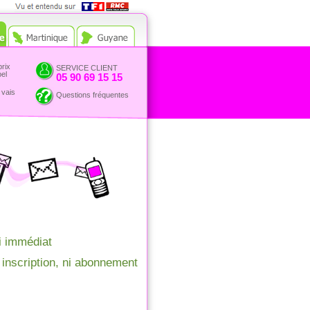
Vue et entendu sur TF1 et
RMC
prix
SERVICE CLIENT
pel
05 90 69 15 15
 vais
Questions fréquentes
i immédiat
 inscription, ni abonnement