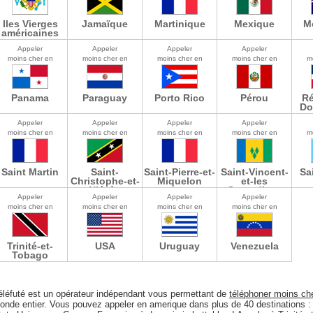
Iles Vierges
Jamaïque
Martinique
Mexique
M
américaines
Appeler
Appeler
Appeler
Appeler
moins cher en
moins cher en
moins cher en
moins cher en
m
Panama
Paraguay
Porto Rico
Pérou
Ré
Do
Appeler
Appeler
Appeler
Appeler
moins cher en
moins cher en
moins cher en
moins cher en
m
Saint Martin
Saint-
Saint-Pierre-et-
Saint-Vincent-
Sa
Christophe-et-
Miquelon
et-les
Niévès
Grenadines
Appeler
Appeler
Appeler
Appeler
moins cher en
moins cher en
moins cher en
moins cher en
Trinité-et-
USA
Uruguay
Venezuela
Tobago
éléfuté est un opérateur indépendant vous permettant de
téléphoner moins ch
onde entier. Vous pouvez appeler en amerique dans plus de 40 destinations 