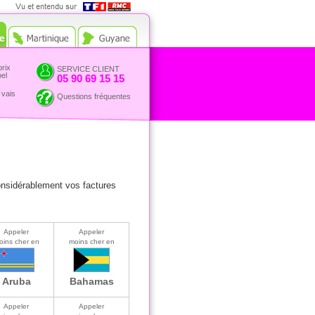
Vue et entendu sur TF1 et
RMC
prix
SERVICE CLIENT
pel
05 90 69 15 15
 vais
Questions fréquentes
onsidérablement vos factures
Appeler
Appeler
oins cher en
moins cher en
Aruba
Bahamas
Appeler
Appeler