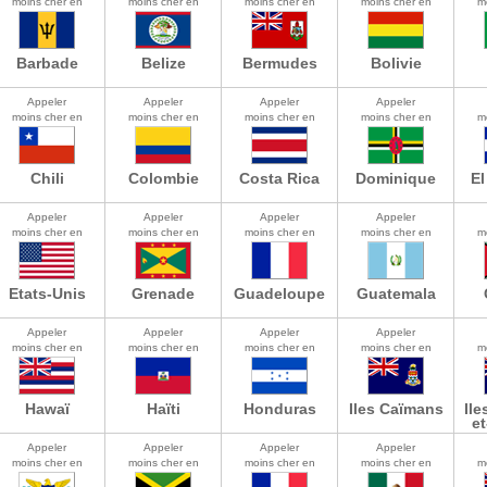
moins cher en
moins cher en
moins cher en
moins cher en
m
Barbade
Belize
Bermudes
Bolivie
Appeler
Appeler
Appeler
Appeler
moins cher en
moins cher en
moins cher en
moins cher en
m
Chili
Colombie
Costa Rica
Dominique
El
Appeler
Appeler
Appeler
Appeler
moins cher en
moins cher en
moins cher en
moins cher en
m
Etats-Unis
Grenade
Guadeloupe
Guatemala
Appeler
Appeler
Appeler
Appeler
moins cher en
moins cher en
moins cher en
moins cher en
m
Hawaï
Haïti
Honduras
Iles Caïmans
Ile
e
Appeler
Appeler
Appeler
Appeler
moins cher en
moins cher en
moins cher en
moins cher en
m