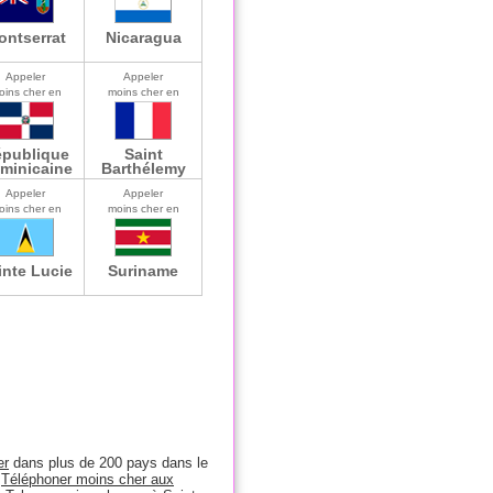
ontserrat
Nicaragua
Appeler
Appeler
oins cher en
moins cher en
publique
Saint
minicaine
Barthélemy
Appeler
Appeler
oins cher en
moins cher en
inte Lucie
Suriname
er
dans plus de 200 pays dans le
:
Téléphoner moins cher aux