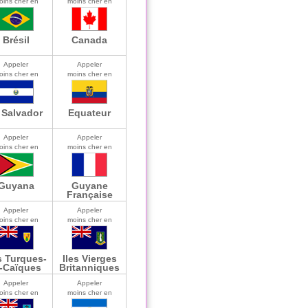
oins cher en
moins cher en
Brésil
Canada
Appeler
Appeler
oins cher en
moins cher en
 Salvador
Equateur
Appeler
Appeler
oins cher en
moins cher en
Guyana
Guyane
Française
Appeler
Appeler
oins cher en
moins cher en
s Turques-
Iles Vierges
t-Caïques
Britanniques
Appeler
Appeler
oins cher en
moins cher en