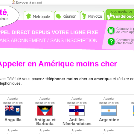
Envoyer à un ami
Calculez le 
PEL DIRECT DEPUIS VOTRE LIGNE FIXE
de votre ap
ANS ABONNEMENT / SANS INSCRIPTION
Comment je
être facturé
Appeler en Amérique moins cher
vec Téléfuté vous pouvez
téléphoner moins cher en amerique
et réduire c
éléphoniques.
Appeler
Appeler
Appeler
Appeler
moins cher en
moins cher en
moins cher en
moins cher en
m
Anguilla
Antigua et
Antilles
Argentine
Barbuda
Néerlandaises
Appeler
Appeler
Appeler
Appeler