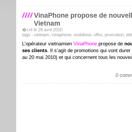
VinaPhone propose de nouvell
Vietnam
�crit le 28 avril 2010
tags :
vietnam
,
vinaphone
,
mobifone
,
offre
,
promotion
,
tél
L’opérateur vietnamien
VinaPhone
propose de
nou
ses clients
. Il s’agit de promotions qui vont durer
au 20 mai 2010) et qui concernent tous les nouv
0 comm