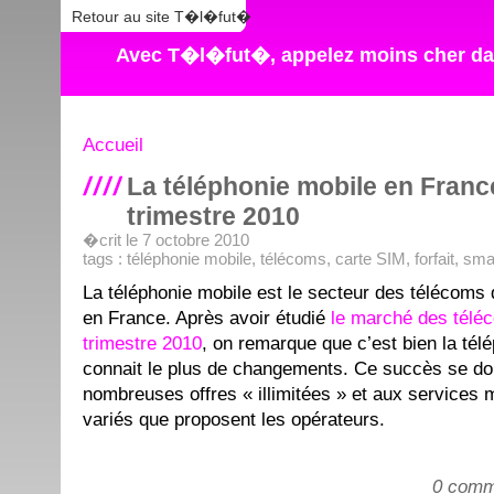
Retour au site T�l�fut�
Avec T�l�fut�, appelez moins cher dan
Accueil
La téléphonie mobile en Franc
trimestre 2010
�crit le 7 octobre 2010
tags :
téléphonie mobile
,
télécoms
,
carte SIM
,
forfait
,
sma
La téléphonie mobile est le secteur des télécoms 
en France. Après avoir étudié
le marché des télé
trimestre 2010
, on remarque que c’est bien la tél
connait le plus de changements. Ce succès se doi
nombreuses offres « illimitées » et aux services m
variés que proposent les opérateurs.
0 comm