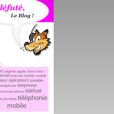
S
MS
algérie
apple
chine
haut
ternet
internet mobile
mobile
opérateurs
teur
portable
telephonie
martphone
téléfuté
communications
téléphonie
e portable
mobile