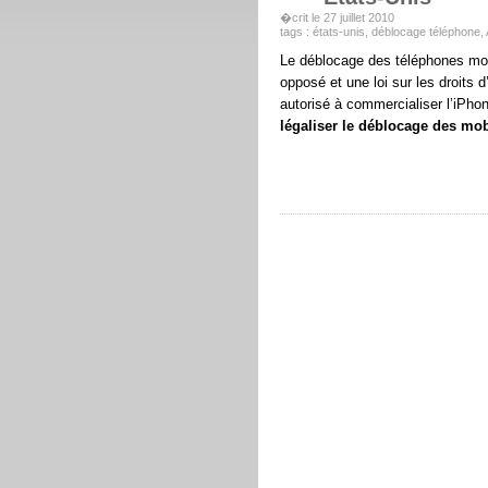
�crit le 27 juillet 2010
tags :
états-unis
,
déblocage téléphone
,
Le déblocage des téléphones mobi
opposé et une loi sur les droits d
autorisé à commercialiser l’iPhon
légaliser le déblocage des mob