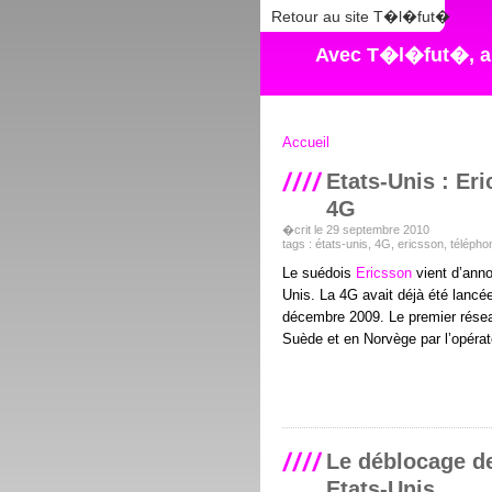
Retour au site T�l�fut�
Avec T�l�fut�, ap
Accueil
Etats-Unis : Er
4G
�crit le 29 septembre 2010
tags :
états-unis
,
4G
,
ericsson
,
télépho
Le suédois
Ericsson
vient d’anno
Unis. La 4G avait déjà été lancé
décembre 2009. Le premier résea
Suède et en Norvège par l’opéra
Le déblocage de
Etats-Unis