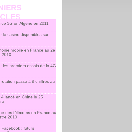
NIERS
ICLES
nce 3G en Algérie en 2011
 de casino disponibles sur
honie mobile en France au 2e
e 2010
: les premiers essais de la 4G
otation passe à 9 chiffres au
 4 lancé en Chine le 25
re
hé des télécoms en France au
stre 2010
 Facebook : futurs