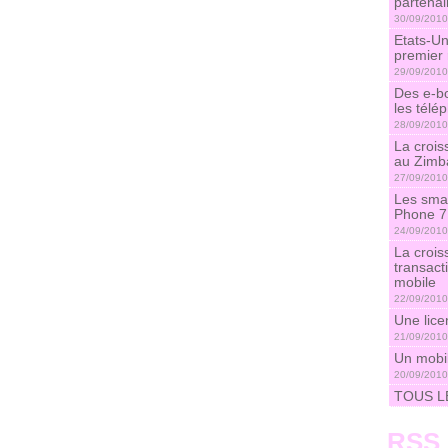
partenai
30/09/2010
Etats-Un
premier
29/09/2010
Des e-bo
les télé
28/09/2010
La crois
au Zim
27/09/2010
Les sma
Phone 7
24/09/2010
La crois
transact
mobile
22/09/2010
Une lice
21/09/2010
Un mobi
20/09/2010
TOUS L
RSS