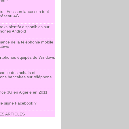
res ?
is : Ericsson lance son tout
 réseau 4G
oks bientôt disponibles sur
phones Android
sance de la téléphonie mobile
babwe
rtphones équipés de Windows
sance des achats et
ions bancaires sur téléphone
nce 3G en Algérie en 2011
le signé Facebook ?
ES ARTICLES