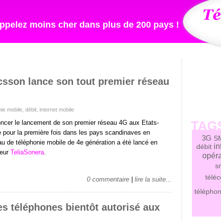
pelez moins cher dans plus de 200 pays !
icsson lance son tout premier réseau
nie mobile
,
débit
,
internet mobile
TAG
ncer le lancement de son premier réseau 4G aux Etats-
e pour la première fois dans les pays scandinaves en
3G
S
u de téléphonie mobile de 4e génération a été lancé en
in
débit
teur
TeliaSonera
.
opéra
s
télé
0 commentaire
|
lire la suite...
téléphon
s téléphones bientôt autorisé aux