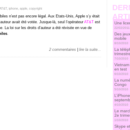
DER
AT&T
,
iphone
,
apple
,
copyright
ART
les n’est pas encore légal. Aux Etats-Unis, Apple s’y était
’auteur avait été votée. Jusque-là, seul l’opérateur
AT&T
est
Une lice
e. La loi sur les droits d’auteur a été révisée en vue de
22/02/2011
iles
.
Des jeux
mobile
8/10/2010
La télép
2 commentaires
|
lire la suite...
trimestr
7/10/2010
Vietnam 
en test
6/10/2010
La numér
Congo
5/10/2010
L’iPhone
septemb
4/10/2010
Le marc
2e trime
1/10/2010
Skype et